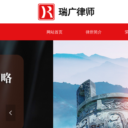
网站首页
律所简介
网站首页
律所简介
넳