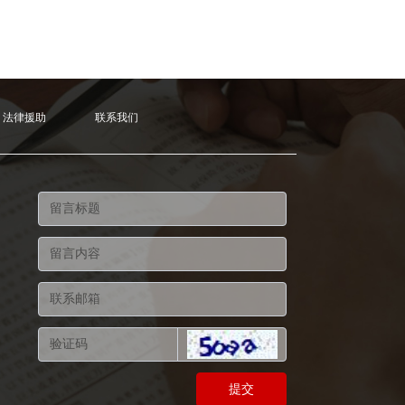
法律援助
联系我们
专业领域：公司业务、投资金融业务、诉讼业务……
提交