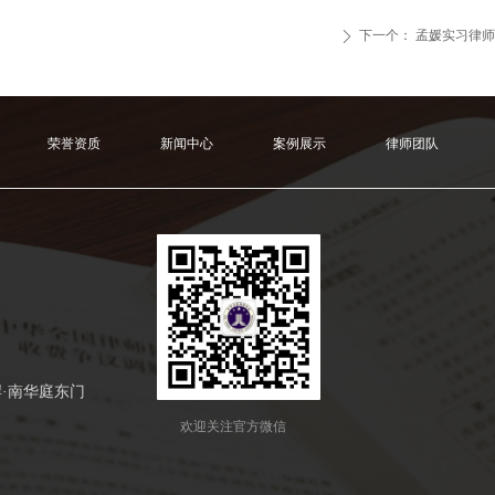
下一个：
孟媛实习律师
ꄲ
荣誉资质
新闻中心
案例展示
律师团队
·南华庭东门
欢迎关注官方微信