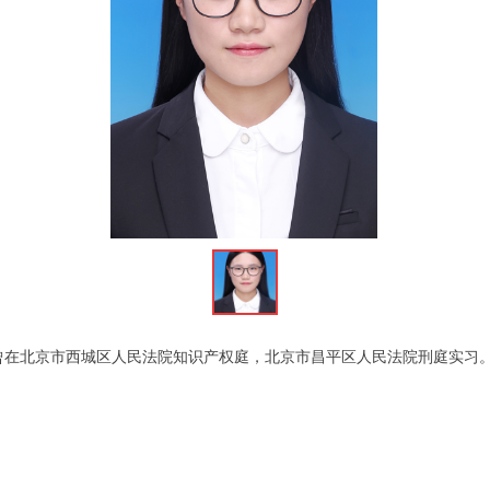
ꁆ
。曾在北京市西城区人民法院知识产权庭，北京市昌平区人民法院刑庭实习