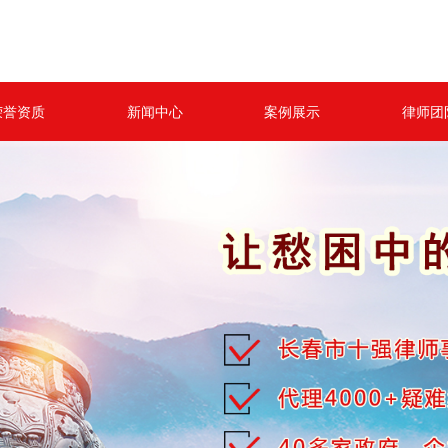
荣誉资质
新闻中心
案例展示
律师团
荣誉资质
新闻中心
案例展示
律师团